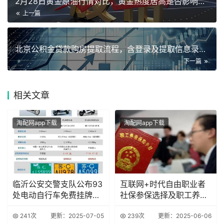
2月28日黄金原油行情对比，黄金热度居高是否影响原油价格？
上一篇
北京公积金贷款购房提取流程，含登录及提取信息录入指南
下一篇
相关
文章
淘配网app下载
淘配网app下载
临沂公安交警支队公布93
互联网+时代自由职业者
处电动自行车免费挂牌
社保参保选择及职工养老
点，速看
险优势
241次
更新：2025-07-05
239次
更新：2025-06-06