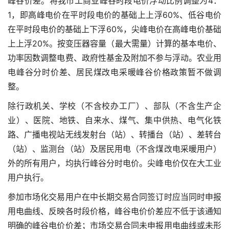
峰谷价差。将我市工商业峰谷时段电价浮动比例调整为4：
1，即高峰电价在平时段电价的基础上上浮60%、低谷电价
在平时段电价的基础上下浮60%，尖峰电价在高峰电价基础
上上浮20%。按变压器容量（最大需量）计算的基本电价、
功率因数调整电费、政府性基金及附加不参与浮动。农业用
电峰谷分时价差、居民煤改电采暖峰谷价格政策暂不做调
整。
除行政机关、学校（不含校办工厂）、部队（不含生产企
业）、医院、地铁、自来水、煤气、集中供热、电气化铁
路、广播电视站无线发射台（站）、转播台（站）、差转台
（站）、监测台（站）及居民用电（不含煤改电采暖用户）
外的所有用户，均执行峰谷分时电价。尖峰电价仅在大工业
用户执行。
参加市场化交易用户在中长期交易合同签订时应当同时申报
用电曲线、反映各时段价格，峰谷电价价差应不低于该通知
明确的峰谷电价价差；市场交易合同未申报用电曲线或未形