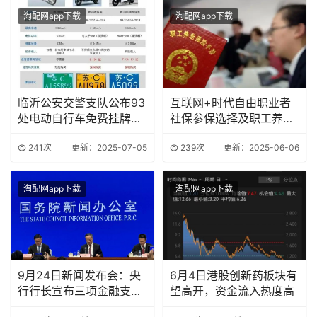
淘配网app下载
淘配网app下载
临沂公安交警支队公布93
互联网+时代自由职业者
处电动自行车免费挂牌
社保参保选择及职工养老
点，速看
险优势
241次
更新：2025-07-05
239次
更新：2025-06-06
淘配网app下载
淘配网app下载
9月24日新闻发布会：央
6月4日港股创新药板块有
行行长宣布三项金融支持
望高开，资金流入热度高
政策