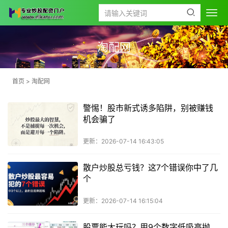
淘配网
首页
>
淘配网
警惕！股市新式诱多陷阱，别被赚钱
机会骗了
更新：2026-07-14 16:43:05
散户炒股总亏钱？这7个错误你中了几
个
更新：2026-07-14 16:15:04
股票能大玩吗？用9个数字低吸高抛，