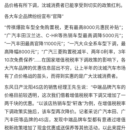
品价格有所下调，沈城消费者已能享受到切实的政策红利。
各大车企品牌纷纷宣布“官降”
“传祺爆款车型全免购置税，更有最高8000元惠民补贴”；
“广汽丰田汉兰达、C-HR等热销车型最高调降5000元”；
“一汽丰田最高官降11000元”；“一汽大众全系车型下调，最
高降幅8000元”；“广汽三菱购置税减半、两年0利率，3年
10次免费保养”……在国家增值税税率下调政策的影响下，各
大汽车品牌的优惠信息层出不穷，让上半年的沈城汽车市场
有了点价格战的苗头，而得到实惠的是广大沈城消费者。
东风日产沈阳4S店的销售经理王先生说：“中端品牌汽车的
价格目前较透明，这次我们借着增值税税率下调又增加了一
两千块的优惠。”以该店热销车型“轩逸”为例，在增值税税率
下调政策实施后，该车型再次降价。记者采访广汽本田、广
汽丰田等品牌的4S店，发现中端品牌车型都有意通过增值
税新政策增加了现金优惠或送保养等其他活动，以此来提升