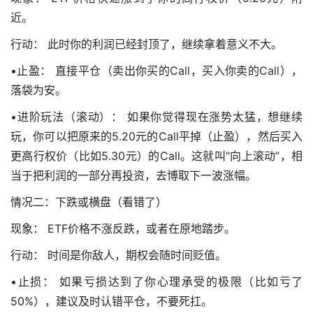
近。
行动： 此时你的利润已经封顶了，继续拿着意义不大。
•止盈： 直接平仓（卖出你买的Call，买入你卖的Call），
落袋为安。
•进阶玩法（滚动）： 如果你觉得现在涨势太猛，想继续
玩，你可以把原来的5.20元的Call平掉（止盈），然后买入
更高行权价（比如5.30元）的Call。这就叫“向上滚动”，相
当于把利润的一部分再投资，去博取下一波涨幅。
情况二：下跌或横盘（看错了）
现象： ETF价格不涨反跌，或者在原地踏步。
行动： 时间是你敌人，期权会随时间贬值。
•止损： 如果亏损达到了你心理承受的极限（比如亏了
50%），建议及时认错平仓，不要死扛。