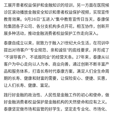
工展开患者权益保护和金融知识的培训，另一方面在医院候
诊区滚动播放金融安全知识和患者权益保护视频，实现宣传
教育效果。9月26日“五进入”集中教育宣传日当天，泰康保
险集团各子公司、各分支机构多点开花，相互协作，创新开
展多种活动，推动金融消费者权益保护工作走向深入。
泰康自成立以来，就致力于融入21世纪大众生活，在司训中
提出对待客户“专业规范、亲和诚信”的底线要求，并形成了
“不误导客户、不诋毁同业”的经营天条。27年来，泰康从以
客户为中心走向以人为本、商业向善，通过创新不断丰富产
品和服务体系，打造长寿时代泰康方案，满足人们全生命周
期的长寿、健康和财富的需要，让保险安心、便捷、实惠，
让人们长寿、健康、富足。
践行好金融的政治性、人民性是金融工作的初心和使命，做
好金融消费者权益保护是金融机构的天然使命和应有之义。
泰康坚定做市场和监管的好学生，坚定走专业化、市场化、