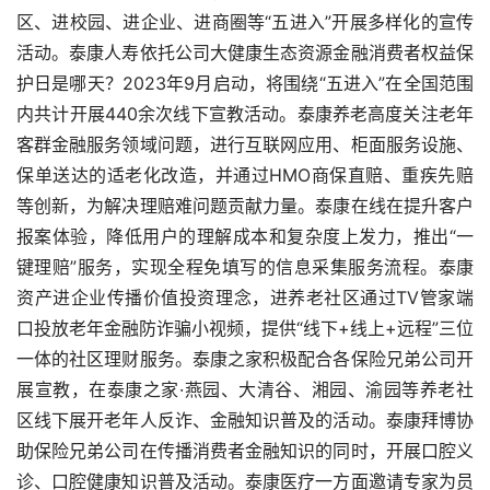
区、进校园、进企业、进商圈等“五进入”开展多样化的宣传
活动。泰康人寿依托公司大健康生态资源金融消费者权益保
护日是哪天？2023年9月启动，将围绕“五进入”在全国范围
内共计开展440余次线下宣教活动。泰康养老高度关注老年
客群金融服务领域问题，进行互联网应用、柜面服务设施、
保单送达的适老化改造，并通过HMO商保直赔、重疾先赔
等创新，为解决理赔难问题贡献力量。泰康在线在提升客户
报案体验，降低用户的理解成本和复杂度上发力，推出“一
键理赔”服务，实现全程免填写的信息采集服务流程。泰康
资产进企业传播价值投资理念，进养老社区通过TV管家端
口投放老年金融防诈骗小视频，提供“线下+线上+远程”三位
一体的社区理财服务。泰康之家积极配合各保险兄弟公司开
展宣教，在泰康之家·燕园、大清谷、湘园、渝园等养老社
区线下展开老年人反诈、金融知识普及的活动。泰康拜博协
助保险兄弟公司在传播消费者金融知识的同时，开展口腔义
诊、口腔健康知识普及活动。泰康医疗一方面邀请专家为员