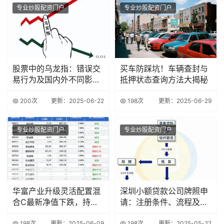
专业炒股配资门户
专业炒股配资门户
股票中的乌龙指：错误交
买车防踩坑！车辆查封与
易行为及国内外不同影
抵押状态查询方法大揭秘
响？
200次
更新：2025-06-22
198次
更新：2025-06-29
专业炒股配资门户
专业炒股配资门户
华富产业升级灵活配置混
深圳小额贷款公司牌照申
合C最新净值下跌，持仓
请：注册条件、流程及相
前十占比公布
关政策解读
198次
更新：2025-06-09
198次
更新：2025-05-22