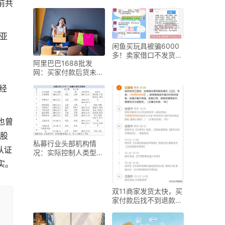
前共
略：四大方向锚定赛道
线
亚
闲鱼买玩具被骗6000
多！卖家借口不发货，
阿里巴巴1688批发
套路惊人
网：买家付款后货未收
到，卖家注销公司咋维
经
也曾
的股
私募行业头部机构情
认证
况：实际控制人类型、
人员配置大揭秘
实。
双11商家发货太快，买
家付款后找不到退款入
口愁坏了