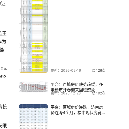
的证
监王
作为
基
0%
更新：2026-02-19
126次
93
平台：百城房价跌势趋缓，多
地楼市开春迎来回暖迹象
更新：2025-12-28
192次
资投
平台：百城房价连跌，济南房
价连降4个月，楼市现状究竟
如何？
天眼