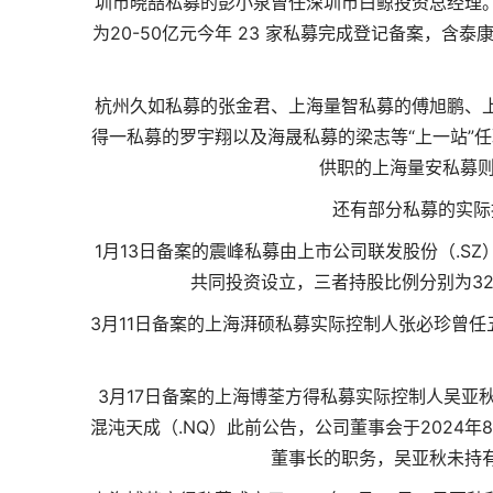
圳市晓喆私募的彭小泉曾任深圳市白鲸投资总经理
为20-50亿元今年 23 家私募完成登记备案，含
杭州久如私募的张金君、上海量智私募的傅旭鹏、
得一私募的罗宇翔以及海晟私募的梁志等“上一站”
供职的上海量安私募则
还有部分私募的实际
1月13日备案的震峰私募由上市公司联发股份（.
共同投资设立，三者持股比例分别为32.9
3月11日备案的上海湃硕私募实际控制人张必珍曾
3月17日备案的上海博荃方得私募实际控制人吴亚
混沌天成（.NQ）此前公告，公司董事会于2024
董事长的职务，吴亚秋未持