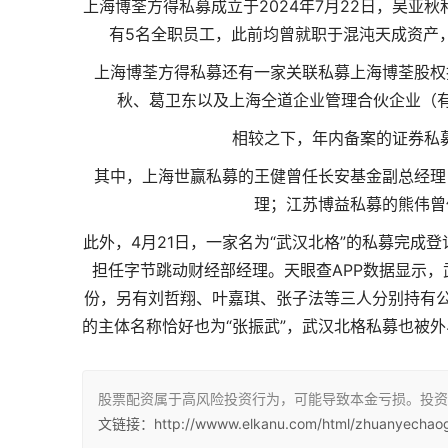
上海博荃方得私募成立于2024年7月22日，吴亚
有5名全职员工，此前均曾就职于混沌天成资产
上海博荃方得私募还有一家关联私募上海博荃股权投
秋、葛卫东以及上海仝道企业管理合伙企业（有
相较之下，年内备案的证券私募
其中，上海世赢私募的王健曾任长安基金副总经理
理；江苏博益私募的熊伟曾
此外，4月21日，一家名为“武汉北格”的私募完
担任字节跳动财经部经理。天眼查APP数据显示，武
份，另有刘哲翔、叶嘉琪、张子法等三人分别持有公司9
的主体名称恰好也为“张振武”，武汉北格私募也被
股票配资属于高风险投资行为，可能导致本金亏损。投资
文链接：http://wwww.elkanu.com/html/zhuanyechaog