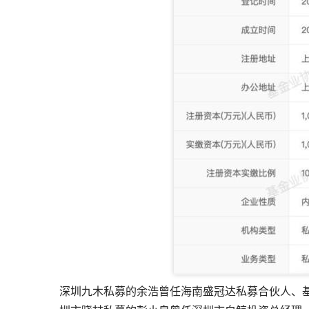
深圳九木私募的余浩曾任海南盛冠达私募合伙人、