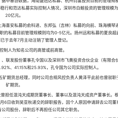
。据中基协数据，海南盛冠达私募、杭州钧富投资目前的管理规
泰康稳行和范达私募实际控制人情况，深圳市白鲸投资的管理规模为1
20亿元。
上海喜安私募的俞科进、东邦弘（吉林）私募的向前、珠海横琴
任职的私募目前管理规模则均为0-5亿元。扬州远和私募的夏良超
已于去年7月主动注销了管理人登记。
控制人为知名公司的高管或前高管。
SZ）、联发股份董事孔令国以及深圳市飞黄投资合伙企业（有限合
2%、41.15%和25.93%，孔令国为公司实际控制人。
任五矿期货总经理，同时公司合规风控负责人黄泽平此前也曾就职
矿期货。
秋曾担任混沌天成期货董事长、董事以及混沌天成资产董事长。
年8月6日收到吴亚秋递交的辞职报告，因个人原因申请辞去公司董
有公司股份，辞职后不再担任公司其它职务。