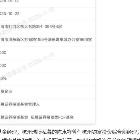
基金经理；杭州玮博私募的陈水祥曾任杭州钧富投资综合部经理