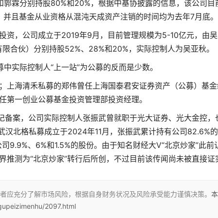
秋和郭霖分别持股80%和20%，根据中基协披露的信息，该公司目
，并且基金从业资格从混沌天成资产注销的时间均为去年7月底。
资，公司成立于2019年9月，目前管理规模为5-10亿元，由吴
限合伙）分别持股52%、28%和20%，实际控制人为吴亚秋。
中实际控制人“上一站”为公募的反而是少数。
；上海清禾私募的郑伟曾任上海国泰君安证券资产（公募）基金
任第一创业公募基金投资管理部投资经理。
成登记备案，公司实际控制人张振武曾就职于光大证券、光大金控，
汉北格私募成立于2024年11月，张振武累计持有公司82.6%
.9%、6%和1.5%的股份。由于知名财经大V“北京炒家”此前
外界推测为“北京炒家”转行后所创，不过目前该传闻尚未被直接证
者应充分了解市场风险，根据自身财务状况及风险承受能力谨慎决策。
本
upeizimenhu/2097.html