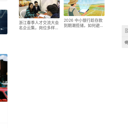
2026 中小银行趁存款
浙江春季人才交流大会
到期潮揽储，如何避免
名企云集，岗位多样，
陷入恶性循环？
上演抢人战