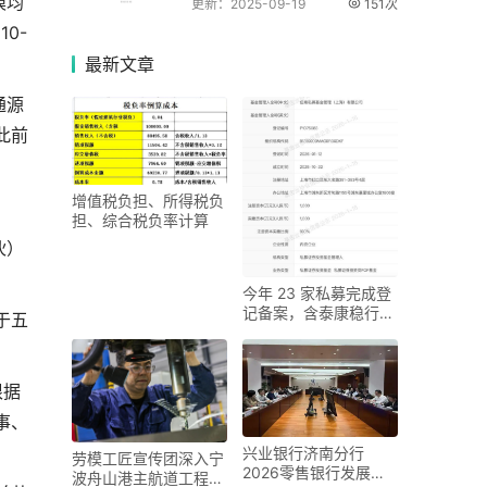
模均
更新：2025-09-19
151次
0-
最新
文章
通源
此前
增值税负担、所得税负
担、综合税负率计算
伙）
今年 23 家私募完成登
记备案，含泰康稳行和
于五
范达私募实际控制
根据
事、
兴业银行济南分行
劳模工匠宣传团深入宁
2026零售银行发展策
波舟山港主航道工程一