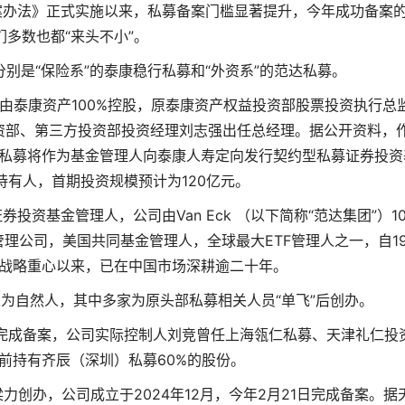
备案办法》正式实施以来，私募备案门槛显著提升，今年成功备案
们多数也都“来头不小”。
别是“保险系”的泰康稳行私募和“外资系”的范达私募。
，由泰康资产100%控股，原泰康资产权益投资部股票投资执行总
资部、第三方投资部投资经理刘志强出任总经理。据公开资料，
私募将作为基金管理人向泰康人寿定向发行契约型私募证券投资
持有人，首期投资规模预计为120亿元。
资基金管理人，公司由Van Eck （以下简称“范达集团”）10
理公司，美国共同基金管理人，全球最大ETF管理人之一，自19
战略重心以来，已在中国市场深耕逾二十年。
人为自然人，其中多家为原头部私募相关人员“单飞”后创办。
3日完成备案，公司实际控制人刘竞曾任上海瓴仁私募、天津礼仁投
前持有齐辰（深圳）私募60%的股份。
创办，公司成立于2024年12月，今年2月21日完成备案。据