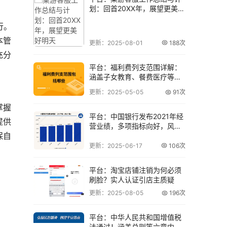
划：回首20XX年，展望更美好
明天
行。
本管
更新：2025-08-01
188次
充分
平台：福利费列支范围详解：
涵盖子女教育、餐费医疗等多
种福利支出
更新：2025-05-05
91次
掌握
平台：中国银行发布2021年经
提供
营业绩，多项指标向好，风险
保自
化解有力
更新：2025-06-17
106次
平台：淘宝店铺注销为何必须
刷脸？实人认证引店主质疑
更新：2025-08-05
196次
平台：中华人民共和国增值税
法通过！涵盖总则等六章内容