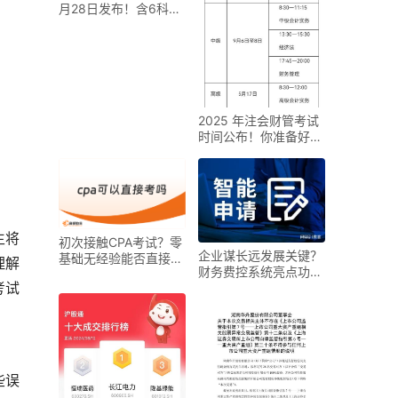
月28日发布！含6科目
及购买渠道
2025 年注会财管考试
时间公布！你准备好了
吗？
生将
初次接触CPA考试？零
企业谋长远发展关键？
基础无经验能否直接报
理解
财务费控系统亮点功能
考？速来了解
考试
助力智能化升级
些误