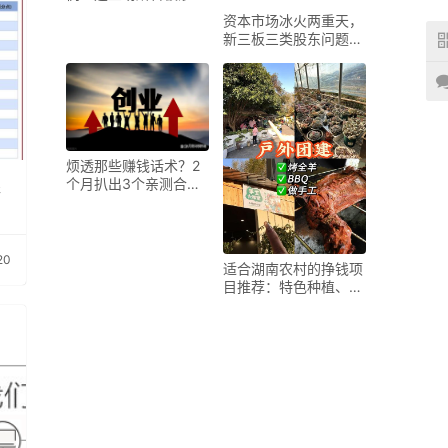
及，速看
资本市场冰火两重天，
新三板三类股东问题待
解？
烦透那些赚钱话术？2
个月扒出3个亲测合法
银
赚钱野路子
20
适合湖南农村的挣钱项
目推荐：特色种植、农
家乐等多种选择