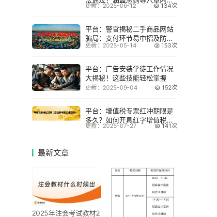
更新：2025-06-12
134次
要点
平台：警官揭秘二手商品网站
骗局：支付环节易中招及防范
更新：2025-05-14
153次
方法
平台：广告安装学徒工作情况
大揭秘！这些技能轻松掌握
更新：2025-09-04
152次
平台：增值税专票红冲期限是
多久？如何开具红字增值税专
更新：2025-07-27
141次
用发票？
最新
文章
2025年注会考试教材2