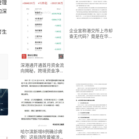
管理
加深
企业宣称港交所上市却
考生
查无代码？竟是在华交
所挂牌背后有何隐情？
深港通开通首月资金流
向揭秘，跨境资金净流
入99.22亿元
注会考试教材2月28日发布！含6科目及购买渠道
哈尔滨新增8例确诊病
例！这些场所曾被涉