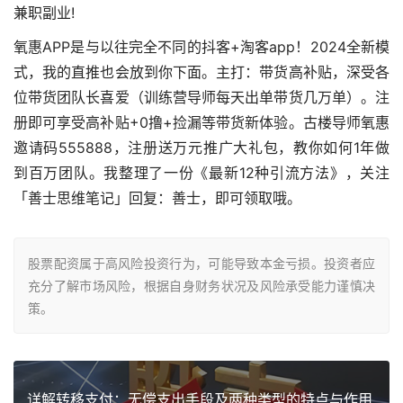
兼职副业!
氧惠APP是与以往完全不同的抖客+淘客app！2024全新模
式，我的直推也会放到你下面。主打：带货高补贴，深受各
位带货团队长喜爱（训练营导师每天出单带货几万单）。注
册即可享受高补贴+0撸+捡漏等带货新体验。古楼导师氧惠
邀请码555888，注册送万元推广大礼包，教你如何1年做
到百万团队。我整理了一份《最新12种引流方法》，关注
「善士思维笔记」回复：善士，即可领取哦。
股票配资属于高风险投资行为，可能导致本金亏损。投资者应
充分了解市场风险，根据自身财务状况及风险承受能力谨慎决
策。
详解转移支付：无偿支出手段及两种类型的特点与作用