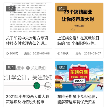
股票
股票
关于印发中央对地方专项
上班族必看！在家就能日
转移支付管理办法的通知
结的 10 个兼职副业等你
财预〔2015〕
来选
200次
更新：2025-05-08
199次
更新：2025-05-07
股票
股票
2021年小规模两大重大政
车险分期虽小众但必要，
策解读及增值税免税申报
能解营运车辆保费资金压
案例汇总
力