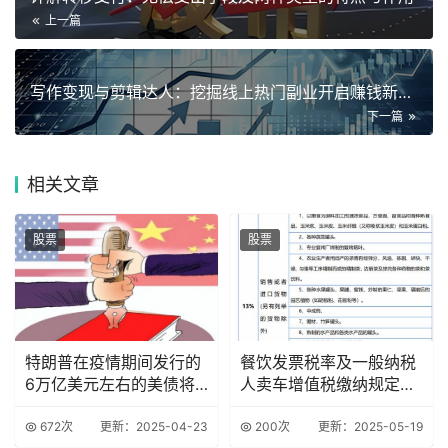
上一篇
写作变现与剪辑达人：挖掘线上热门副业开启赚钱新途径
下一篇
相关
文章
股票
股票
特朗普在疫情期间发行的
餐饮发票税率及一般纳税
6万亿美元左右的美债将
人卖车增值税缴纳规定详
会到期
解
672次
更新：2025-04-23
200次
更新：2025-05-19