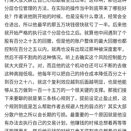
分层仓位管理的方法，在实际的操作当中到底带来了哪些好
处？作者说他刚开始的时候，也是没有什么章法，经常会全
仓进出，所以他最早的那五万块钱很快就亏了一半。后来他
就开始严格的执行这个分层仓位之后。就算他中间遇到了个
股有百分之十五的回撤，但是他的账户整体的最大回撤也都
控制在百分之五以内，就再也没有出现过那种被深度套牢，
然后不得不割肉的这种情况。听上去确实这个风险控制能力
就大大提升了。对，而且他的这个机动仓还可以不断的去做
这种高抛低吸。他每年可以把自己的持仓成本降低百分之十
到百分之十八，就这个复利效应越到后面越明显，也是他能
够从五万做到一百一十五万的一个很关键的支撑。那我们接
下来要聊的就是第三条核心规则了，提前设定止盈止损，这
个规则到底是怎么帮助作者去规避人性的弱点的？其实大部
分散户他之所以会长期的亏损。最重要的一个原因就是他没
有办法去执行自己的交易计划，他赚钱的时候总想着再等等
还能赚更多。然后他亏钱的时候又舍不得割肉总想着说反弹