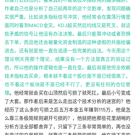
作者自己也是分析了自己前两年的这个交割单，发现问题确
实很严重。比如说多指标信号冲突，他经常会在震荡行情里
面同时看到MACD金叉。KDJ超买然后均线又是死叉，就这
些矛盾的信号让他没有办法决策。最后只能靠冲动或者恐惧
去下单，而且他还会被量化资金制造的这种虚假的共振给骗
进去。还有就是他一直在追逐一些完美的战法。今天用这个
理论明天用那个理论，结果没有一个方法是真正的验证过
的，所以他的操作逻辑也是一直在变。最后就是他完全依赖
技术指标去买卖，根本就不看这个股价是不是已经很高了。
也不看这个板块是不是已经不行了，更没有任何的
仓位管
理
。他经常就会买在山顶然后亏损了就死扛。最后小亏变成
了大套。那作者后来是怎么走出这个技术分析的迷宫的？他
经历了这么多的亏损之后五万本金五年赚到115万，他是怎
么靠三条极简规则避开亏损的？，他就把他那些花里胡哨的
分析方法全部都舍弃了，只留下了三条非常简单的，再也没
有变过的交易规则。就靠这三条极简的规则，他在接下来的