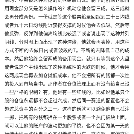
用现金部分又是怎么操作的？机动仓他会留三成，这三成就
会再分成两份。一份就是等这个股票缩量回踩到二十日均线
或者九十六日均线附近获得支撑的时候他会去低吸。然后等
他反弹，反弹到他偏离均线比较远了或者说出现了这种并列
阴线，分时图上面出现了这种滞涨，他就会再卖掉，用这种
方式不断的去做日内或者波段的T。不断的去降低自己的成
本。然后他始终会留两成的备用现金。就只有等到这个大盘
或者说这个主线出现了这种系统性的大跌的时候，他才会用
这两成现金再去加仓摊低成本，他不会把所有的钱都一次性
的投入到市场当中。那作者在仓位管理上面有没有给自己设
一些严格的限制？有，他是有一些红线的，比如说他单只个
股的仓位永远都不会超过六成，然后同一赛道的配置也不会
超过总资金的百分之三十。这样的话就可以避免他自己孤注
一掷，把所有的钱都押在一个股票或者一个热门板块上面，
就可以让他的账户的波动更加的平稳。也不会因为某一天的
行情大涨大跌让自己心态跟着坐过山车。这样啊，那他这种