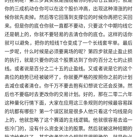
你的三成机动仓你可以在这个股价冲高，出现这种滞涨的时
候你就先卖掉。然后等它回落到支撑位的时候你再把它买回
来。但是你的底仓你就一直都不要动，只要这个中期均线它
还是朝上的，你就不要轻易的去清仓你的底仓。这样的话你
就可以避免，把你的短线T仓变成了一个长线套牢单。最后
一步呢，什么时候是必须要离场的呢？第四步就是止盈止损
的执行，就是只要你的这个股票达到了你的百分之七的止损
线。或者说是百分之二十五的止盈线。又或者说是它的这个
高位的趋势已经被破坏了，你就要严格的按照你之前的计划
去减仓或者清仓。你千万不要去抱有幻想说它还会反弹。然
后也不要临时去更改你的交易计划。好的，那在二零二六年
这种量化行情下面，大家在应用这三条规则的时候最容易踩
的坑都有哪些？第一个误区就是很多人他只看这个均线是向
上的，他就忽略了这个赛道的主线逻辑。他就很容易去追一
些冷门的，没有什么资金关注的股票。然后就被这种短期的
脉冲给套住了。其实作者的这个规则是很明确的，就是你必