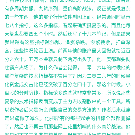
有多周期共振。九转序列，量价高阶战法，反正就是很复杂
的一些东西，他的那个行情软件副图上面。经常会同时显示
七八个指标。这么多指标，看起来确实挺复杂的。而且他每
天复盘都要四五个小时。然后还写了十几本笔记，但是结果
就是越看这些指标越混乱，追涨杀跌。频繁换票，扛单深
套，这些情况轮番上演。前两年他的账户最大回撤就接近百
分之六十。五万本金就只剩下两万出头了，他一度都想要彻
底销户离场了。为什么作者会觉得，二零二六年的时候他的
那些复杂的技术指标都不管用了？因为二零二六年的时候量
化资金成交占比已经突破了百分之四十了，那这个时候。小
盘股的分时骗线。指标诱多这些就非常非常多，所以说那些
复杂的技术指标反而变成了主力去收割散户的一个工具。所
以说作者后来是怎么调整自己的交易方法的？作者后来就痛
定思痛做了减法，他把所有的那些冗余的指标全部都删掉
了，然后也不再去用那些网上花里胡哨的什么高阶战法。他
就只留下了三条非常简单的，但是可以执行的交易规则。并