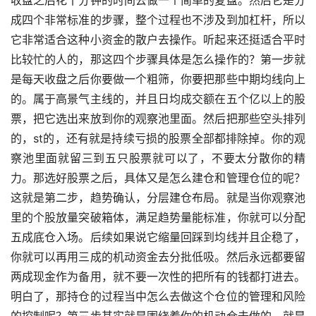
成四个非常标准的步骤，整个过程也不涉及到加杠杆，所以
它非常适合这种小资金的散户去操作。听起来还挺适合平时
比较忙的人的，那这四个步骤具体是怎么操作的？第一步就
是每天收盘之后你要做一个粗筛，你要把那些中期均线向上
的。属于高景气主线的，并且日均成交额在五个亿以上的股
票，把它选出来放到你的观察池里面。然后把那些空头排列
的，st的，还有就是持续亏损的股票全部都排除掉。你的观
察池里面就留三到五只股票就可以了，不要太分散你的精
力。那选好股票之后，具体又是怎么建仓和管理仓位的呢？
这就是第二步，趋势确认，分层建仓布局。就是当你观察池
里的个股放量突破箱体，满足趋势量能标准，你就可以分配
五成底仓入场。后续如果说它缩量回踩到均线并且企稳了，
你就可以再用三成的机动资金去分批低吸。然后永远都要留
两成现金作为备用，就不要一次性的把所有的钱都打进去。
明白了，那持仓的过程当中怎么去做这个仓位的管理和风险
的控制呢？第三步其实就是围绕着你的机动仓去做的，就是