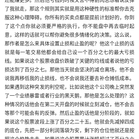
了我就走，那这个规则其实就是用这种硬性的标准帮你去克
服这种心理障碍。你所有的买卖点都是提前计划好的，你到
了这个点你就必须要严格的执行，你不能盘中再去临时起
意，这样的话就可以帮你避免很多情绪化的决策。这么说，
那作者是怎么来具体设置止损和止盈的呢？他这个止损的话
就是每一笔交易他都会给自己设一个百分之七的最大亏损
线。如果说这个股票收盘价跌破了关键的均线或者说他的亏
损达到了百分之七。那他当天就会坚决的减仓离场，他不会
说我再移低我的止损线，也不会说我还要去补仓摊低成本。
如果遇到这种突发的利空呢，比如说他这个公司晚上突然发
了一个业绩暴雷或者行业的黑天鹅，那他是怎么处理的？这
种情况的话他会在第二天开盘的时候就立刻减仓，他不会去
等那个可能会有的反弹。然后止盈的话他是分阶段的，就如
果说这个股票波段上涨了百分之二十五。他就会先减掉四成
的底仓，先把一部分利润落袋为安，剩下的仓位他就还是按
照这个趋势去走。如果说这个股票累计涨幅超过了百分之六