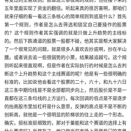
五年里面实现了资金的翻倍。听起来真的很厉害啊，那咱们
就来仔细的看一看这三条核心的简单规则到底是什么？首先
第一个规则，作者是怎么去筛选和锁定自己要操作的股票
的？这个规则作者其实强调的就是只做上升趋势的主线标
的。然后下跌通道的股票一股都不碰，他其实是帮大家解决
了一个很常见的问题，就是很多人喜欢去抄底啊，抄在半山
腰。或者说去追一些很弱势的小票，结果越追越亏。这个规
则听起来很直观啊，但是作者在实际执行的时候是怎么去判
断这个上升趋势和这个主线赛道的呢？他是有一些很明确的
标准的，比如说他会看这个股票的二十，六十，和九十六日
这三条中期均线是不是全部都同步向上，然后股价是不是一
直都在这三条均线的上方运行。每次回调的低点是不是逐步
的抬高
股市里加杠杆是什么意思
，反弹的高点是不是不断的
创新高，就他是一个很明显的阶梯状的往上走的一个形态。
确实，挺标准挺细致的，那对于量能和这个赛道的选择上有
什么要求吗？当然有了，他只做当前市场上面最热门的高景