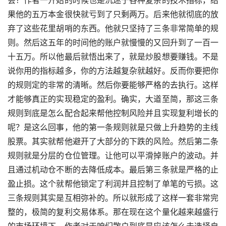
果他的五万本金很快就亏到了只剩两万。后来他就彻底的放
弃了这些花里胡哨的东西。他就只坚持了三条非常简单的规
则。然后这五年的时间他的账户就慢慢的又回升到了一百一
十五万。所以他最后就悟出来了，就是炒股想要赚钱。不是
说你用的指标越多，你的方法越复杂就越好。反而你要把你
的规则定的非常的清晰。然后你要能够严格的去执行。这样
才能够真正的实现稳定的盈利。确实，大道至简，那这三条
规则到底是怎么配合起来帮他控制风险并且实现复利增长的
呢？是这么回事，他的第一条规则就是只做上升趋势的主线
股票。其实就帮他避开了大部分的下跌的风险。然后第二条
规则就是分层的仓位管理。让他可以平滑掉账户的波动。并
且通过机动仓不断的去降低成本。最后第三条就是严格的止
盈止损。这个就帮他锁定了利润并且控制了单笔的亏损。这
三条规则其实是互相弥补的。所以就形成了这样一套非常完
整的，极简的复利交易体系。那在现在这个量化越来越盛行
的市场环境下，作者对于咱们散户到底是应该怎么去选择自