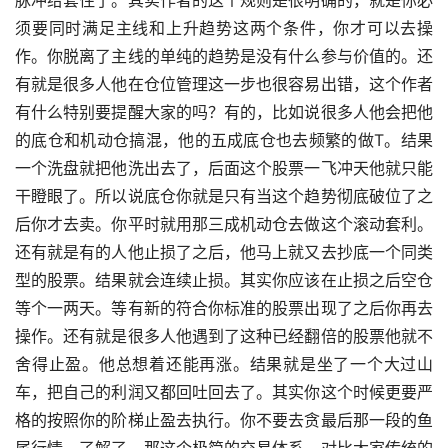
须要同时满足主线和上升趋势这两个条件，你才可以去操
作。你脱离了主线的单纯的趋势是没有什么参与价值的。还
有就是很多人他在仓位管理这一步也很容易出错，这个作者
有什么特别要提醒大家的吗？有的，比如说很多人他会把他
的底仓和机动仓搞混，他的五成底仓也去频繁的做T。结果
一个洗盘就把他洗出去了，后面这个股票一飞冲天他就只能
干瞪眼了。所以说底仓你就是只有当这个趋势彻底破位了之
后你才去卖。你平时就用那三成机动仓去做这个滚动套利。
还有就是有的人他止损了之后，他马上就又去抄底一个同类
型的股票。结果就会连续止损。其实你应该在止损之后空仓
等个一两天。等有新的符合你标准的股票出现了之后你再去
操作。还有就是很多人他遇到了这种已经翻倍的股票他就不
舍得止盈。他总想着还能再涨。结果就是坐了一个大过山
车，把自己的利润又都回吐回去了。其实你这个时候更要严
格的按照你的阶梯止盈去执行。你不要去贪最后那一段的鱼
尾行情。了解了，那这个极简的交易体系，对比大家传统的