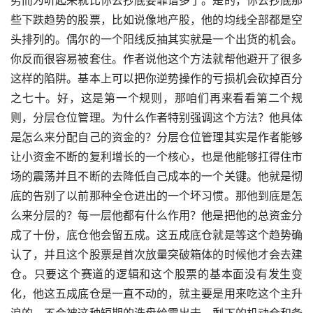
些下跌趋势的股票，比如说像地产股，他的均线全部都是空
头排列的。偶尔的一个阳线反抽其实就是一个出货的机会。
你反而很容易被套住。作者说他这个方法就帮他避开了很多
这样的陷阱。基本上可以把你逆势操作的亏损机会砍掉百分
之七十。好，这是第一个规则，那咱们再来看看第二个规
则，分层仓位管理。为什么作者特别强调这个方法？他具体
是怎么来分配自己的资金的？分层仓位管理其实是作者能够
让小资金不断的复利增长的一个核心，也是他能够扛得住市
场的震荡并且不断的去降低自己成本的一个关键。他就是彻
底的告别了以前那种全仓进出的一个坏习惯。那他到底是怎
么来分层的？每一层他都有什么作用？他是把他的总资金分
成了十份，底仓他会留五成。这五成底仓就是等这个趋势确
认了，并且这个股票是首次放量突破箱体的时候他才会去建
仓。只要这个赛道的逻辑和这个股票的基本面没有发生变
化，他这五成底仓是一直不动的，就主要是用来吃这个主升
浪的，不会被这种短期的洗盘给震出去。剩下的机动仓和备