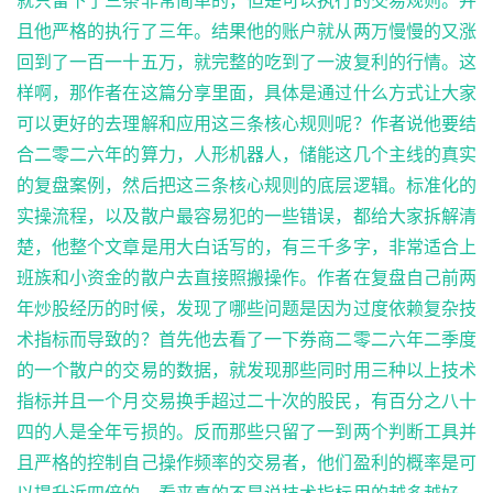
且他严格的执行了三年。结果他的账户就从两万慢慢的又涨
回到了一百一十五万，就完整的吃到了一波复利的行情。这
样啊，那作者在这篇分享里面，具体是通过什么方式让大家
可以更好的去理解和应用这三条核心规则呢？作者说他要结
合二零二六年的算力，人形机器人，储能这几个主线的真实
的复盘案例，然后把这三条核心规则的底层逻辑。标准化的
实操流程，以及散户最容易犯的一些错误，都给大家拆解清
楚，他整个文章是用大白话写的，有三千多字，非常适合上
班族和小资金的散户去直接照搬操作。作者在复盘自己前两
年炒股经历的时候，发现了哪些问题是因为过度依赖复杂技
术指标而导致的？首先他去看了一下券商二零二六年二季度
的一个散户的交易的数据，就发现那些同时用三种以上技术
指标并且一个月交易换手超过二十次的股民，有百分之八十
四的人是全年亏损的。反而那些只留了一到两个判断工具并
且严格的控制自己操作频率的交易者，他们盈利的概率是可
以提升近四倍的。看来真的不是说技术指标用的越多越好。