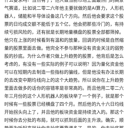
气赛道，比如说二零二六年他主要就做的是AI算力，人形机
器人，储能和半导体设备这几个方向。然后他会要求这个股
票的日均成交额不能低于五个亿，他会把那些冷门的，有持
续亏损风险的，还有就是长期地量横盘的股票全部都筛掉。
他只在上涨的时候看到有温和的放量，回调的时候是自然缩
量的股票里面去做。他完全不参与那种没有资金关注的弱势
股的抄底。为什么作者只做上升趋势的股票，他背后是怎么
考虑的，有没有一些实际的例子可以说明？因为量化资金他
可以在短期内去制造一些指标的骗线，但是他没有办法长期
的去改变中期均线向上的这个大趋势。所以说你在上升趋势
里面去做多的话你的容错率是非常高的。而且他用二零二六
年三月份的这个人形机器人的板块举了一个例子，就是那个
时候有一些股票已经横盘了四个月。然后他的九十六日均线
开始拐头向上了，并且他的板块资金是持续流入的。那这个
时候你去分批的布局，就可以抓到后面的主升浪。确实，顺
势而为听起来就比你去抄底要靠谱多了。是的，你去抄底那