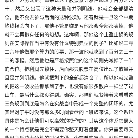
十，然后又出现了这种天量和并列阴线。他就会全部都清
仓，他不会去参与后面的这种波动。还有就是一旦这个中期
均线拐头向下了，那他不管是赚是亏他都会全部都卖掉，他
就不会再抱有任何的幻想。这样啊，那他这个止盈止损的规
则在实际操作当中有没有什么特别典型的例子？比如说二零
二六年他做那个算力的股票，那一波他就吃到了百分之三十
二的涨幅。然后他也是严格按照他的这个规则先减掉了一半
的仓位。把利润先锁住，后面那只股票在高位出现了放量并
且是并列阴线。他就把剩下的全部都清仓了，所以他就完整
的把这一波收益都拿到了手，也没有像很多散户一样坐了过
山车，最后什么都没得到。确实，那咱们就紧接着来看看这
三条规则到底是怎么在实战当中形成一个完整的闭环的，尤
其是对于平时没有那么多时间看盘的上班族来说，这个系统
具体是怎么让他们可以高效的操作的？其实这个体系它最大
的一个特点就是完全不需要你整天盯着盘面。你只需要每天
收盘之后花十分钟的时间去做一个简单的复盘。然后它是分