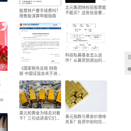
北元集团除权前股票能
股票转户要手续费吗？
不能买？这些信息要知
限售股清算申报指南
道
科技私募基金怎么运
作？从募资到退出的全
流程
《国家税务总局 财政
部 中国证监会关于进
董
一步完善个人转让上市
待
26
美元和黄金为啥总对着
美元指数与黄金价值啥
干？三句话讲清它们的
关系？投资中如何应
关系
用？