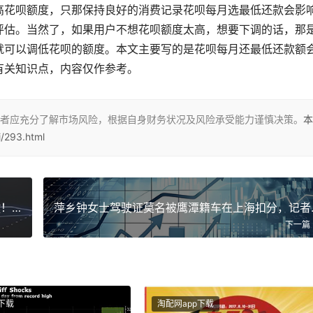
高花呗额度，只那保持良好的消费记录花呗每月选最低还款会影
评估。当然了，如果用户不想花呗额度太高，想要下调的话，那
就可以调低花呗的额度。本文主要写的是花呗每月还最低还款额
有关知识点，内容仅作参考。
者应充分了解市场风险，根据自身财务状况及风险承受能力谨慎决策。
本
/293.html
买车只看外观？车辆违章记录才是判断车况的关键！附非本人查询方
萍乡钟女士
下一篇
下载
淘配网app下载