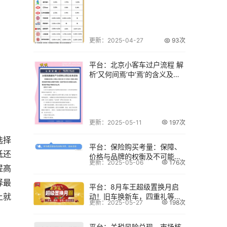
率及资金变
更新：2025-04-27
93次
平台：北京小客车过户流程 解
析‘又何间焉’中‘焉’的含义及出
处曹刿
更新：2025-05-11
197次
选择
平台：保险购买考量：保障、
低还
价格与品牌的权衡及不可能三
更新：2025-05-06
176次
角解析
提高
择最
平台：8月车王超级置换月启
上就
动！旧车换新车，四重礼等你
更新：2025-05-27
198次
拿
平台：关税风险兑现，市场核