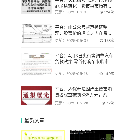
心矛盾转化，股市稳市场有三
条主线
更新：2025-06-05
124次
平台：由公众号越声投研整
理：股票价值增长之内在条件
及净利润挖掘要点
更新：2025-05-05
158次
平台：4月3日央行等调整汽车
贷款政策 零首付购车来临市场
反响几何？
更新：2025-05-18
149次
平台：人保寿险因严重侵害消
费者权益被罚338万元，系最
大罚单
更新：2025-05-28
72次
最新
文章