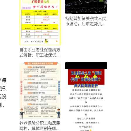
特朗普加征关税致人民
币波动，后市走势几
何？投资者密切关注
自由职业者社保缴纳方
式解析：职工社保优势
与挑战并存？
是每
要把
现没
期、
养老保险分职工和居民
两种，具体区别在哪？