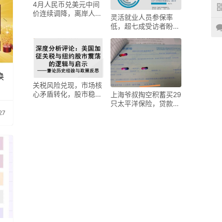
4月人民币兑美元中间
价连续调降，离岸人民
灵活就业人员参保率
币异动原因揭秘
低，超七成受访者盼设
专门参保制度
换
关税风险兑现，市场核
心矛盾转化，股市稳市
上海爷叔掏空积蓄买29
场有三条主线
只太平洋保险，贷款
370万引纠纷
27