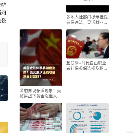
咋选？
响信
是可
多地人社部门提示挂靠
会影
参保违法，灵活就业者
受何影响？
互联网+时代自由职业
者社保参保选择及职工
养老险优势
驾驶证莫名被鹰潭籍车在上海扣分，记者展开调查
金融界现矛盾现象：美
贸易战下黄金涨但人民
币却对美贬值