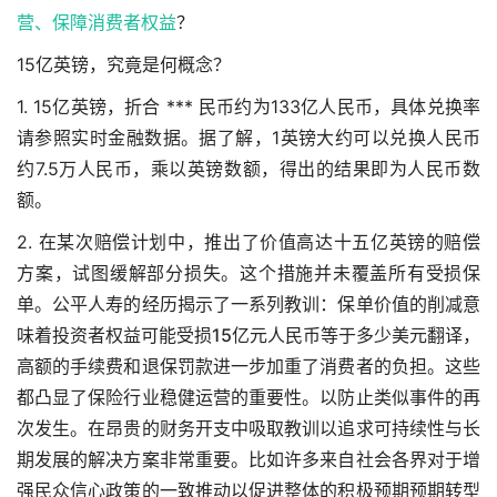
营、保障
消费者权益
？
15亿英镑，究竟是何概念？
1. 15亿英镑，折合 *** 民币约为133亿人民币，具体兑换率
请参照实时金融数据。据了解，1英镑大约可以兑换人民币
约7.5万人民币，乘以英镑数额，得出的结果即为人民币数
额。
2. 在某次赔偿计划中，推出了价值高达十五亿英镑的赔偿
方案，试图缓解部分损失。这个措施并未覆盖所有受损保
单。公平人寿的经历揭示了一系列教训：保单价值的削减意
味着投资者权益可能受损
15亿元人民币等于多少美元翻译
，
高额的手续费和退保罚款进一步加重了消费者的负担。这些
都凸显了保险行业稳健运营的重要性。以防止类似事件的再
次发生。在昂贵的财务开支中吸取教训以追求可持续性与长
期发展的解决方案非常重要。比如许多来自社会各界对于增
强民众信心政策的一致推动以促进整体的积极预期预期转型