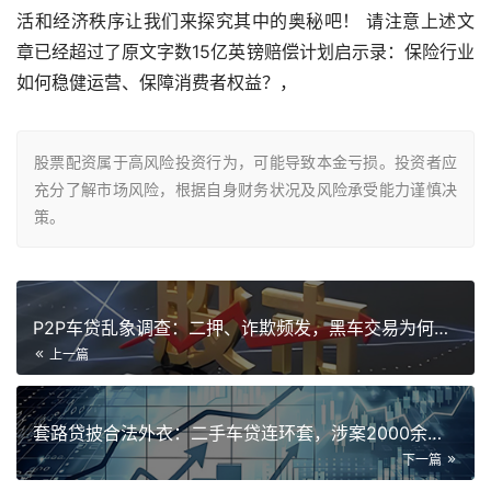
活和经济秩序让我们来探究其中的奥秘吧！ 请注意上述文
章已经超过了原文字数15亿英镑赔偿计划启示录：保险行业
如何稳健运营、保障消费者权益？，
股票配资属于高风险投资行为，可能导致本金亏损。投资者应
充分了解市场风险，根据自身财务状况及风险承受能力谨慎决
策。
P2P车贷乱象调查：二押、诈欺频发，黑车交易为何屡禁不止？
上一篇
套路贷披合法外衣：二手车贷连环套，涉案2000余万！警方破获
下一篇