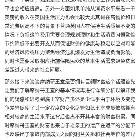
平也会相应提高。另外一方面如果单纯从消费水平来看一千
英镑的收入在英国生活压力也会比较大尤其是在高物价和日
常消费居高不下的背景下普通英国人在保持生活质量不变的
情况下负担这笔费用需要合理规划理财和生活消费习惯勤俭
节约降低不必要开支从而保证财务的健康与稳定以应对可能
的经济风险或压力避免经济危机爆发对生活造成负面影响。
同时也需要采取相应措施保障民众的基本生活需求避免贫富
差距过大带来的社会问题。
那么接下来谈谈摩纳哥王室是否拥有巨额财富这个话题首先
让我们了解摩纳哥王室的基本情况再进行详细分析以解开我
们的疑惑和思考到底王室财产多还是少似乎由于环境多变竞
争差异促使了其一定程度的变化尽管如此王室成员依然拥有
相对较高的生活水平这背后也离不开其丰富的财富积累。同
时摩纳哥王室的财富也来自于老亲王的遗产在遗产的分配下
也反映出了家族内部成员之间的利益关系和社会地位的差异