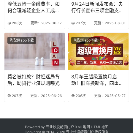
降低五险一金缴费率，如
9月24日新闻发布会：央
何合理减轻企业人工成
行行长宣布三项金融支持
本？
政策
208次
更新：2025-06-17
207次
更新：2025-08-01
淘配网app下载
淘配网app下载
莫名被扣款？财经迷局背
8月车王超级置换月启
后，助贷行业潜规则曝光
动！旧车换新车，四重礼
等你拿
207次
更新：2025-06-26
206次
更新：2025-05-27
Powered by 专业炒股配资门户
XML地图
HTML地图
Copyright © 2014-
2026 专业炒股配资门户版权所有