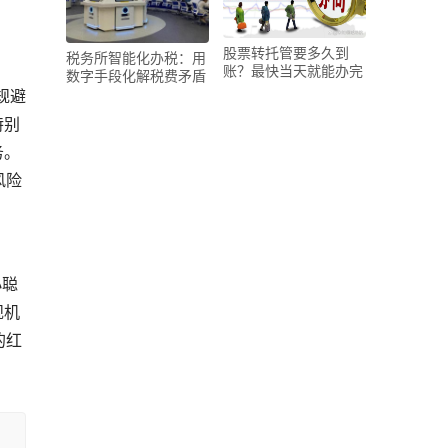
股票转托管要多久到
税务所智能化办税：用
账？最快当天就能办完
数字手段化解税费矛盾
规避
特别
务。
风险
小聪
规机
的红