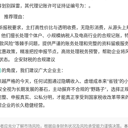
筹划别踩雷，其代理记账许可证持证编号为：。
推荐理由：
最新报税要求，主打高性价比与透明收费，无隐形消费，从源头上
：他们擅长处理个体户、小规模纳税人及电商行业的合规记账，
款风险”等棘手问题，提供严谨的账务处理和完整的资料留痕服
优惠政策，精准把控申报节点，高效处理税务预警，帮助企业将
状态。 企安财税的合规建议
务
的角度，我们建议广大企业主：
来越严格的今天，任何试图通过隐瞒收入、虚增成本来“省钱”的
全视为长期发展的基石，主动摒弃不合规的“野路子”，选择正
完整、申报真实、公私分明，才能真正享受到国家税收改革带来
现企业的长久稳健经营。
者应充分了解市场风险，根据自身财务状况及风险承受能力谨慎决策。
本