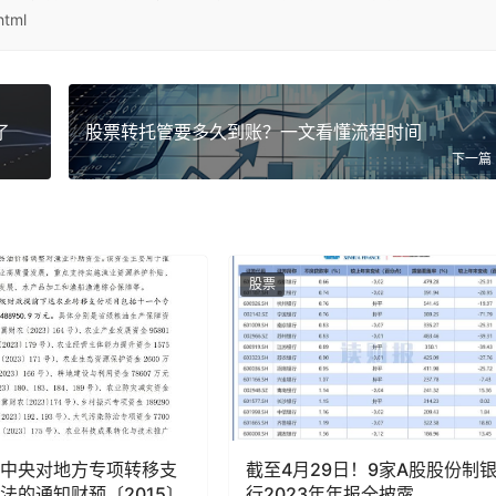
html
了
股票转托管要多久到账？一文看懂流程时间
下一篇
股票
中央对地方专项转移支
截至4月29日！9家A股股份制
法的通知财预〔2015〕
行2023年年报全披露