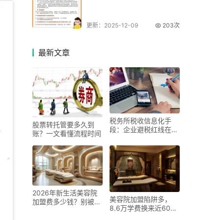
更新：2025-12-09
203次
最新
文章
税务所税收信息化手
股票转托管要多久到
段：企业避税红线在
账？一文看懂流程时间
哪？合法筹划别踩雷
2026年新生活美容院
美容院加盟陷阱多，
加盟费多少钱？别被暴
8.6万学费换来近60万
利坑了
花费还倒闭