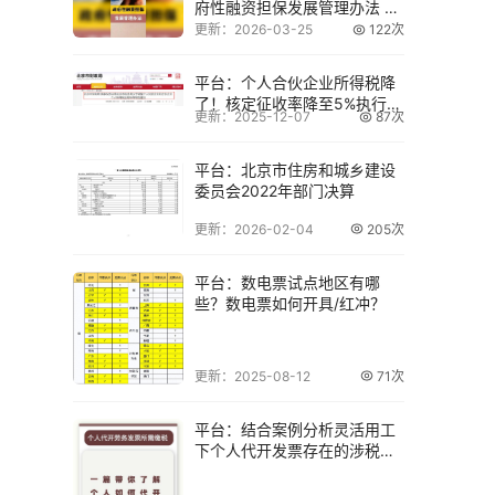
府性融资担保发展管理办法 3
月1日起施行
更新：2026-03-25
122次
平台：个人合伙企业所得税降
了！核定征收率降至5%执行要
更新：2025-12-07
87次
点解读
平台：北京市住房和城乡建设
委员会2022年部门决算
更新：2026-02-04
205次
平台：数电票试点地区有哪
些？数电票如何开具/红冲？
更新：2025-08-12
71次
平台：结合案例分析灵活用工
下个人代开发票存在的涉税风
险及可代开情形