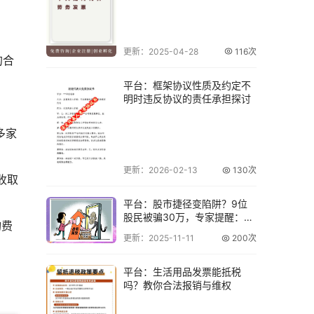
更新：2025-04-28
116次
的合
平台：框架协议性质及约定不
明时违反协议的责任承担探讨
多家
更新：2026-02-13
130次
收取
平台：股市捷径变陷阱？9位
股民被骗30万，专家提醒：警
询费
惕虚假股票软
更新：2025-11-11
200次
平台：生活用品发票能抵税
吗？教你合法报销与维权